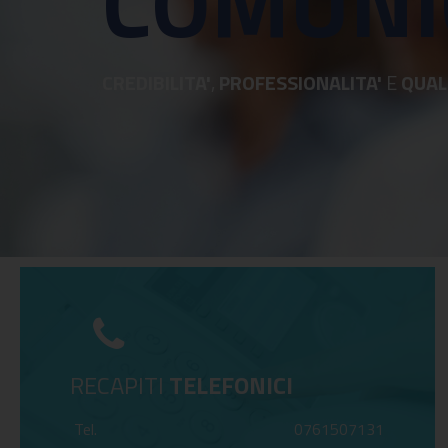
COMUNI
CREDIBILITA'
,
PROFESSIONALITA'
E
QUAL
RECAPITI
TELEFONICI
Tel.
0761507131