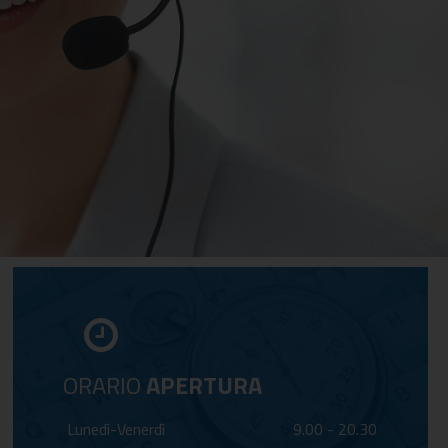
ORARIO
APERTURA
Lunedì-Venerdì
9.00 - 20.30