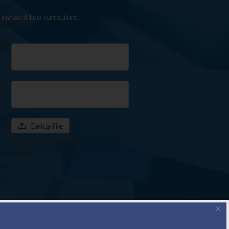
nviaci il tuo curriculum.
Carica file
La dimensione massima per ogni file è
100 MB
×