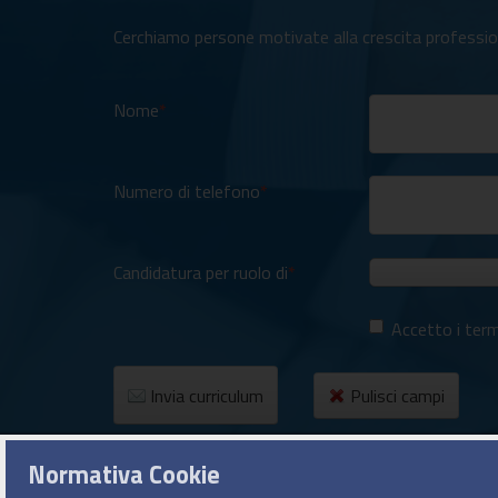
Cerchiamo persone motivate alla crescita professional
Nome
Numero di telefono
Candidatura per ruolo di
Accetto i termi
Invia curriculum
Pulisci campi
Normativa Cookie