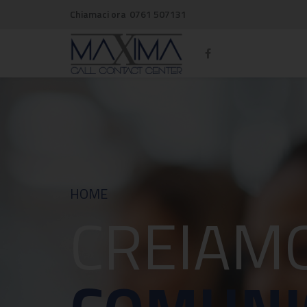
Chiamaci ora
0761 507131
HOME
CREIAMO