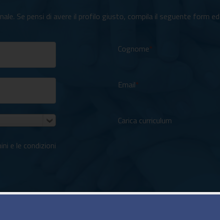
e. Se pensi di avere il profilo giusto, compila il seguente form ed i
Cognome
Email
Carica curriculum
ni e le condizioni